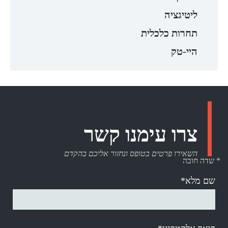
ליטיגציה
תחרות כלכלית
היי-טק
צרו עימנו קשר
השאירו פרטים בטופס ונחזור אליכם בהקדם
* שדה חובה
שם מלא*