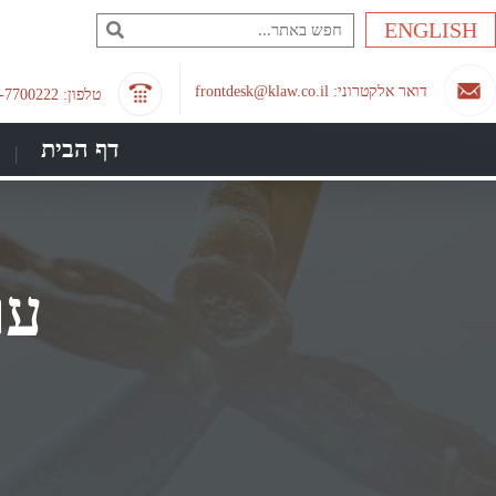
ילוג
ENGLISH
תוכן
דואר אלקטרוני: frontdesk@klaw.co.il
טלפון: 03-7700222
דף הבית
עו